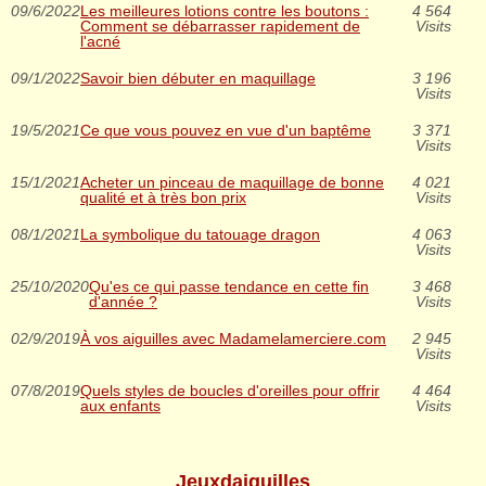
09/6/2022
Les meilleures lotions contre les boutons :
4 564
Comment se débarrasser rapidement de
Visits
l'acné
09/1/2022
Savoir bien débuter en maquillage
3 196
Visits
19/5/2021
Ce que vous pouvez en vue d'un baptême
3 371
Visits
15/1/2021
Acheter un pinceau de maquillage de bonne
4 021
qualité et à très bon prix
Visits
08/1/2021
La symbolique du tatouage dragon
4 063
Visits
25/10/2020
Qu'es ce qui passe tendance en cette fin
3 468
d'année ?
Visits
02/9/2019
À vos aiguilles avec Madamelamerciere.com
2 945
Visits
07/8/2019
Quels styles de boucles d'oreilles pour offrir
4 464
aux enfants
Visits
Jeuxdaiguilles