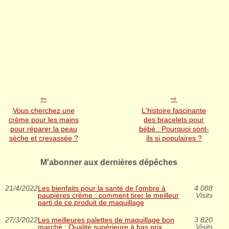
Vous cherchez une
L'histoire fascinante
crème pour les mains
des bracelets pour
pour réparer la peau
bébé : Pourquoi sont-
sèche et crevassée ?
ils si populaires ?
M'abonner aux dernières dépêches
21/4/2022
Les bienfaits pour la santé de l'ombre à
4 088
paupières crème : comment tirer le meilleur
Visits
parti de ce produit de maquillage
27/3/2022
Les meilleures palettes de maquillage bon
3 820
marché : Qualité supérieure à bas prix
Visits