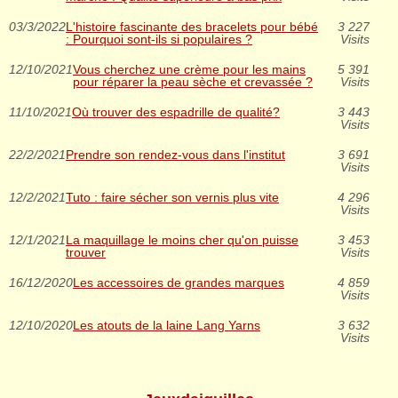
03/3/2022
L'histoire fascinante des bracelets pour bébé
3 227
: Pourquoi sont-ils si populaires ?
Visits
12/10/2021
Vous cherchez une crème pour les mains
5 391
pour réparer la peau sèche et crevassée ?
Visits
11/10/2021
Où trouver des espadrille de qualité?
3 443
Visits
22/2/2021
Prendre son rendez-vous dans l'institut
3 691
Visits
12/2/2021
Tuto : faire sécher son vernis plus vite
4 296
Visits
12/1/2021
La maquillage le moins cher qu'on puisse
3 453
trouver
Visits
16/12/2020
Les accessoires de grandes marques
4 859
Visits
12/10/2020
Les atouts de la laine Lang Yarns
3 632
Visits