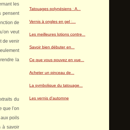
ernant les
Tatouages polynésiens : A...
es pensent
Vernis à ongles en gel :...
onction de
qu'on veut
Les meilleures lotions contre...
t de venir
Savoir bien débuter en...
 seulement
prendre la
Ce que vous pouvez en vue...
Acheter un pinceau de...
La symbolique du tatouage...
Les vernis d'automne
traits du
e que l'on
 aux poils
s à savoir