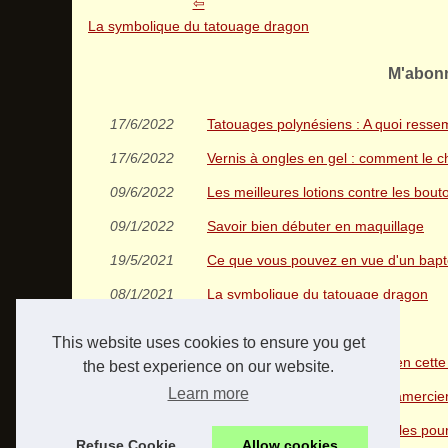
La symbolique du tatouage dragon
M'abonn
17/6/2022
Tatouages polynésiens : A quoi ressembl
17/6/2022
Vernis à ongles en gel : comment le ch
09/6/2022
Les meilleures lotions contre les bo
09/1/2022
Savoir bien débuter en maquillage
19/5/2021
Ce que vous pouvez en vue d'un bap
08/1/2021
La symbolique du tatouage dragon
11/11/2020
Les vernis d'automne
This website uses cookies to ensure you get
25/10/2020
Qu'es ce qui passe tendance en cette 
the best experience on our website.
Learn more
02/9/2019
À vos aiguilles avec Madamelamercie
07/8/2019
Quels styles de boucles d'oreilles pour
Refuse Cookie
Allow cookies