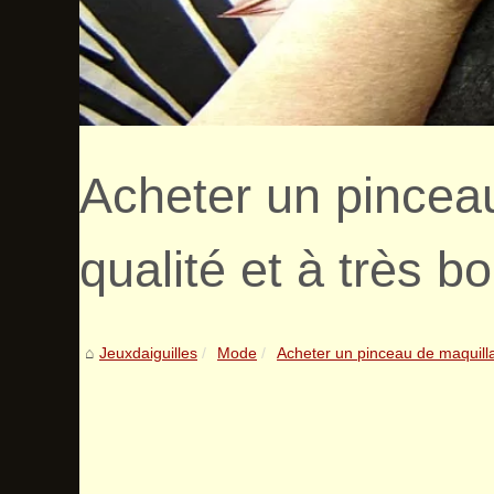
Acheter un pincea
qualité et à très bo
Jeuxdaiguilles
Mode
Acheter un pinceau de maquill