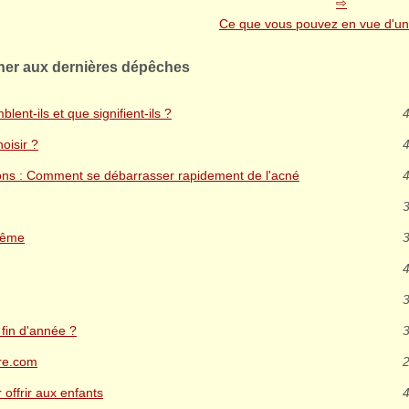
Ce que vous pouvez en vue d'u
er aux dernières dépêches
ent-ils et que signifient-ils ?
4
oisir ?
4
utons : Comment se débarrasser rapidement de l'acné
4
3
tême
3
4
3
fin d'année ?
3
re.com
2
 offrir aux enfants
4