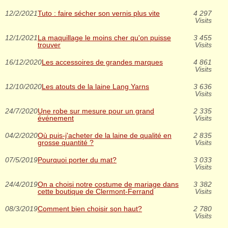
12/2/2021
Tuto : faire sécher son vernis plus vite
4 297
Visits
12/1/2021
La maquillage le moins cher qu'on puisse
3 455
trouver
Visits
16/12/2020
Les accessoires de grandes marques
4 861
Visits
12/10/2020
Les atouts de la laine Lang Yarns
3 636
Visits
24/7/2020
Une robe sur mesure pour un grand
2 335
événement
Visits
04/2/2020
Où puis-j'acheter de la laine de qualité en
2 835
grosse quantité ?
Visits
07/5/2019
Pourquoi porter du mat?
3 033
Visits
24/4/2019
On a choisi notre costume de mariage dans
3 382
cette boutique de Clermont-Ferrand
Visits
08/3/2019
Comment bien choisir son haut?
2 780
Visits