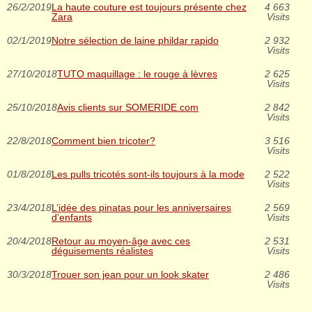
26/2/2019
La haute couture est toujours présente chez
4 663
Zara
Visits
02/1/2019
Notre sélection de laine phildar rapido
2 932
Visits
27/10/2018
TUTO maquillage : le rouge à lèvres
2 625
Visits
25/10/2018
Avis clients sur SOMERIDE.com
2 842
Visits
22/8/2018
Comment bien tricoter?
3 516
Visits
01/8/2018
Les pulls tricotés sont-ils toujours à la mode
2 522
Visits
23/4/2018
L’idée des pinatas pour les anniversaires
2 569
d’enfants
Visits
20/4/2018
Retour au moyen-âge avec ces
2 531
déguisements réalistes
Visits
30/3/2018
Trouer son jean pour un look skater
2 486
Visits