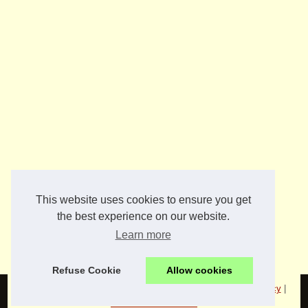
This website uses cookies to ensure you get
the best experience on our website.
Learn more
Refuse Cookie
Allow cookies
© 2026
Jeuxdaiguilles.fr
|
Découvrir votre portail
|
Cookies Policy
|
Dotclear © 2003-2026