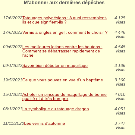
M'abonner aux dernières dépêches
17/6/2022
Tatouages polynésiens : A quoi ressemblent-
4 125
ils et que signifient-ils ?
Visits
17/6/2022
Vernis à ongles en gel : comment le choisir ?
4 446
Visits
09/6/2022
Les meilleures lotions contre les boutons :
4 545
Comment se débarrasser rapidement de
Visits
l'acné
09/1/2022
Savoir bien débuter en maquillage
3 186
Visits
19/5/2021
Ce que vous pouvez en vue d'un baptême
3 360
Visits
15/1/2021
Acheter un pinceau de maquillage de bonne
4 010
qualité et à très bon prix
Visits
08/1/2021
La symbolique du tatouage dragon
4 051
Visits
11/11/2020
Les vernis d'automne
3 747
Visits